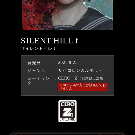
SILENT HILL f
サイレントヒル f
2025.9.25
発売日
サイコロジカルホラー
ジャンル
CERO Z
レーティン
（18才以上対象）
グ
※18才未満の方には販売してお
りません