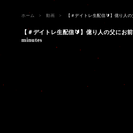
ホーム
>
動画
>
【＃デイトレ生配信🔰】億り人の父に
【＃デイトレ生配信🔰】億り人の父にお前はデ
minutes