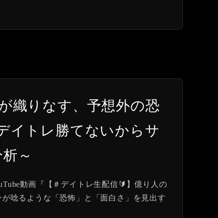
berが織りなす、予想外の恐
はデイトレ勝てないからサ
分析～
uTube動画『【＃デイトレ生配信🔰】億り人の
ァンが唸るような「恐怖」と「面白さ」を見出す