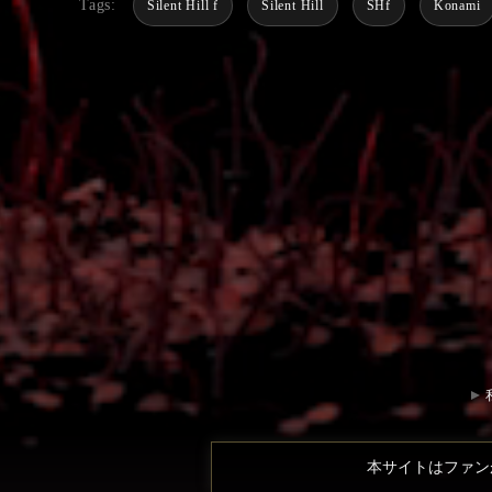
Tags:
Silent Hill f
Silent Hill
SHf
Konami
本サイトはファン