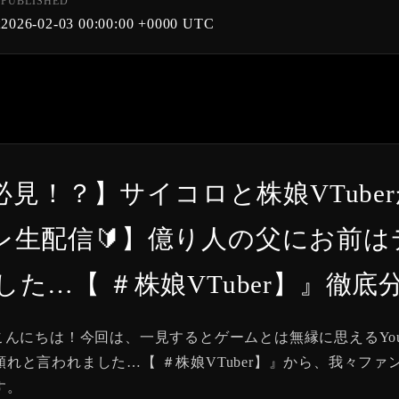
PUBLISHED
t
2026-02-03 00:00:00 +0000 UTC
 ファン必見！？】サイコロと株娘VTu
レ生配信🔰】億り人の父にお前
た…【 ＃株娘VTuber】』徹底
皆様、こんにちは！今回は、一見するとゲームとは無縁に思えるYo
れと言われました…【 ＃株娘VTuber】』から、我々フ
す。