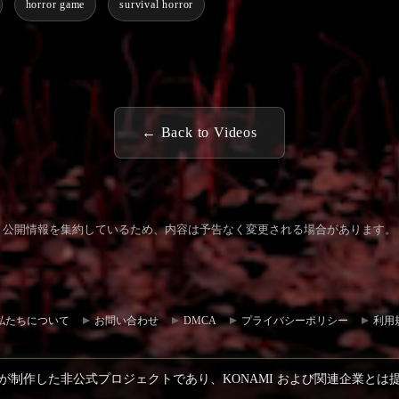
horror game
survival horror
← Back to Videos
公開情報を集約しているため、内容は予告なく変更される場合があります。
コミュ
お問い
ニティ
合わせ
私たちについて
お問い合わせ
DMCA
プライバシーポリシー
利用
ハブ
が制作した非公式プロジェクトであり、KONAMI および関連企業とは