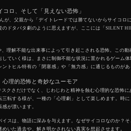
イコロ、そして「見えない恐怖」
りん」さんが、父親から「デイトレードでは勝てないからサイコ
ドタバタ劇のように思えますが、ここには「SILENT HI
たい運命や、理解不能な出来事によって引き起こされる恐怖。こ
右していく様は、まさに制御不能な状況に置かれるゲーム体
レントヒル特有の「閉塞感」や「無力感」に通じるものがあ
イント：心理的恐怖と奇妙なユーモア
的なグロテスクさだけでなく、じわじわと精神を蝕む心理的な恐
転三転する様が、一種の「心理劇」として楽しめます。時に
張感が漂います。
バイスは、物語に深みを与えます。なぜサイコロなのか？そ
謎めいた過去や、解き明かされない真実を想起させます。