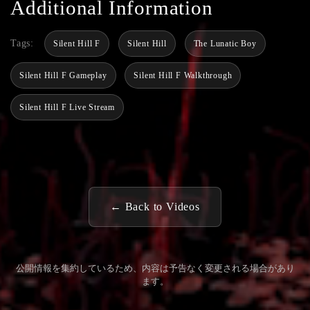
Additional Information
Tags:
Silent Hill F
Silent Hill
The Lunatic Boy
Silent Hill F Gameplay
Silent Hill F Walkthrough
Silent Hill F Live Stream
← Back to Videos
公開情報を集約しているため、内容は予告なく変更される場合があり
ます。