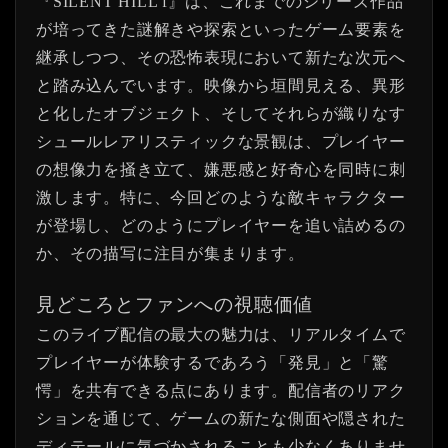
『SILENT HILL f』は、これまでのシリーズ作品
が培ってきた謎解きや探索といったゲーム要素を
継承しつつ、その恐怖表現において新たな次元へ
と踏み込んでいます。映像から垣間見える、異形
と化したオブジェクト、そしてそれらが織りなす
シュールレアリスティックな景観は、プレイヤー
の想像力を掻き立て、嫌悪感と好奇心を同時に刺
激します。特に、今回どのような敵キャラクター
が登場し、どのようにプレイヤーを追い詰めるの
か、その描写に注目が集まります。
見どころとファンへの視聴価値
このライブ配信の最大の魅力は、リアルタイムで
プレイヤーが体験するであろう「発見」と「驚
愕」を共有できる点にあります。配信者のリアク
ションを通じて、ゲームの新たな側面や隠された
ディテールに気づかされることも少なくありませ