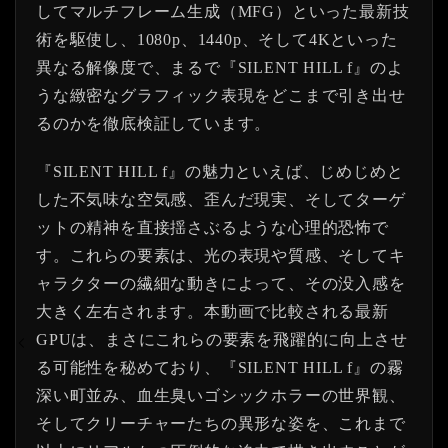
してマルチフレーム生成（MFG）といった最新技
術を駆使し、1080p、1440p、そして4Kといった
異なる解像度で、まるで『SILENT HILL f』のよ
うな緻密なグラフィック表現をどこまで引き出せ
るのかを徹底検証しています。
『SILENT HILL f』の魅力といえば、じめじめと
した不気味な空気感、歪んだ現実、そしてターゲ
ットの精神を直接揺さぶるような心理的恐怖で
す。これらの要素は、光の表現や質感、そしてキ
ャラクターの繊細な動きによって、その没入感を
大きく左右されます。本動画で比較される最新
GPUは、まさにこれらの要素を飛躍的に向上させ
る可能性を秘めており、『SILENT HILL f』の霧
深い町並み、血生臭いゴシックホラーの世界観、
そしてクリーチャーたちの異形な姿を、これまで