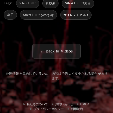
Tags:
Silent Hill f
真砂豪
Silent Hill f 3周目
凛子
Silent Hill f gameplay
サイレントヒル f
← Back to Videos
公開情報を集約しているため、内容は予告なく変更される場合があり
ます。
コミュ
お問い
ニティ
合わせ
私たちについて
お問い合わせ
DMCA
ハブ
プライバシーポリシー
利用規約