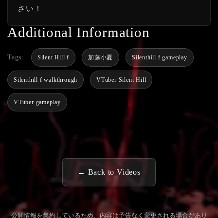
さい！
Additional Information
Tags:
Silent Hill f
加藤小夏
Silenthill f gameplay
Silenthill f walkthrough
VTuber Silent Hill
VTuber gameplay
← Back to Videos
公開情報を集約しているため、内容は予告なく変更される場合があり