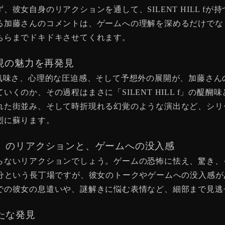
彼女自身のリアクションを通して、SILENT HILL f
る加藤さんのコメントは、ゲームへの理解を深めるだけでな
ちらまでドキドキさせてくれます。
怖表現の魅力を再発見
覚的な不気味さ、心理的な圧迫感、そして予想外の展開が、加藤
くのか、その過程はまさに「SILENT HILL f」の醍
れた街並み、そして時折現れる幻覚のような演出など、シリ
烈に蘇ります。
」のリアクションと、ゲームへの没入感
らないリアクションでしょう。ゲームの恐怖に怯え、驚き、
8分という長丁場ですが、彼女のトークやゲームへの没入感
での彼女の息遣いや、謎解きに悩む表情など、細部まで見逃
たな発見