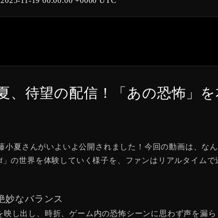
t
2025-11-19 00:00:00 +0000 UTC
#7 加藤小夏、待望の配信！「あの恐
、#7 加藤小夏さんがいよいよ公開されました！今回の動画は、
ILL f」の世界を体験していく様子を、ファンはリアルタイ
絶妙なバランス
を映し出し、時折、ゲーム内の恐怖シーンに思わず声を漏ら