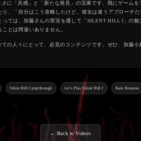
の動画はまさに「共感」と「新たな発見」の宝庫です。既にゲー
たり、「自分はこう攻略したけど、彼女は違うアプローチだ
ては、加藤さんの実況を通して「SILENT HILL f」
ることは間違いありません。
を愛する全ての人々にとって、必見のコンテンツです。ぜひ、加
Silent Hill f playthrough
Let's Play Silent Hill f
Kato Konatsu
← Back to Videos