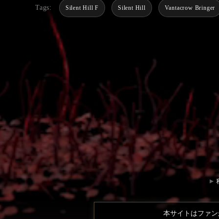
Tags:
Silent Hill F
Silent Hill
Vantacrow Bringer
本サイトはファン