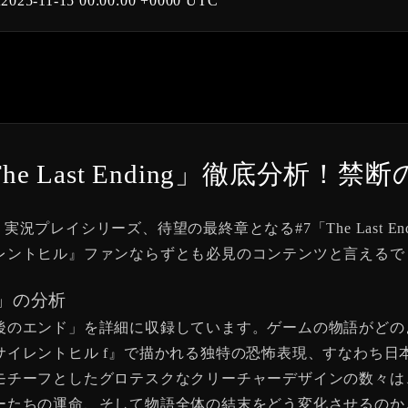
t
2025-11-15 00:00:00 +0000 UTC
】「The Last Ending」徹底分析
 HILL f」実況プレイシリーズ、待望の最終章となる#7「The La
レントヒル』ファンならずとも必見のコンテンツと言えるで
ng」の分析
後のエンド」を詳細に収録しています。ゲームの物語がどの
サイレントヒル f』で描かれる独特の恐怖表現、すなわち日
モチーフとしたグロテスクなクリーチャーデザインの数々は
ーたちの運命、そして物語全体の結末をどう変化させるのか