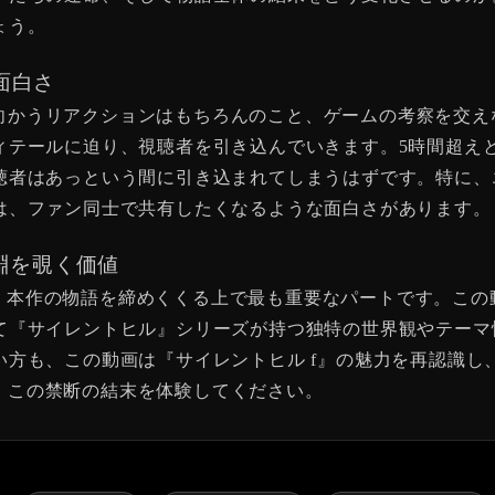
ょう。
の面白さ
、恐怖に立ち向かうリアクションはもちろんのこと、ゲームの考察
ィテールに迫り、視聴者を引き込んでいきます。5時間超え
聴者はあっという間に引き込まれてしまうはずです。特に、
は、ファン同士で共有したくなるような面白さがあります。
深淵を覗く価値
t Ending」は、本作の物語を締めくくる上で最も重要なパートで
て『サイレントヒル』シリーズが持つ独特の世界観やテーマ
い方も、この動画は『サイレントヒル f』の魅力を再認識し
氏と共に、この禁断の結末を体験してください。