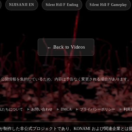
NIJISANJI EN
Silent Hill F Ending
Silent Hill F Gameplay
← Back to Videos
公開情報を集約しているため、内容は予告なく変更される場合があります。
コミュ
お問い
ニティ
合わせ
私たちについて
お問い合わせ
DMCA
プライバシーポリシー
利用
ハブ
が制作した非公式プロジェクトであり、KONAMI および関連企業とは