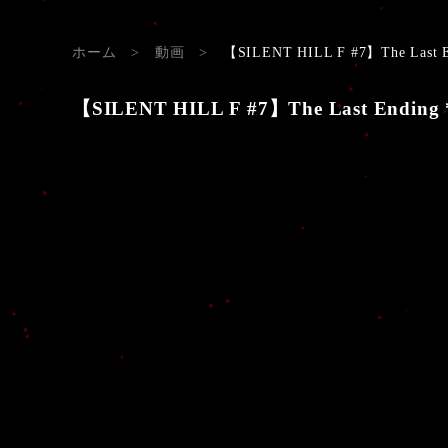
ホーム
>
動画
>
【SILENT HILL F #7】The Last End
【SILENT HILL F #7】The Last Ending *Sp