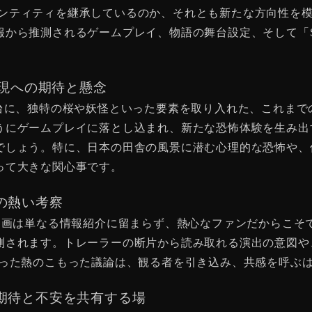
つアイデンティティを継承しているのか、それとも新たな方向性
ら推測されるゲームプレイ、物語の舞台設定、そして「SILE
怖表現への期待と懸念
時代を舞台に、独特の桜や妖怪といった要素を取り入れた、これ
うにゲームプレイに落とし込まれ、新たな恐怖体験を生み出
でしょう。特に、日本の田舎の風景に潜む心理的な恐怖や、
って大きな関心事です。
の熱い考察
上、この動画は単なる情報紹介に留まらず、熱心なファンだから
れます。トレーラーの断片から読み取れる演出の意図や、過去
いった熱のこもった議論は、観る者を引き込み、共感を呼ぶ
期待と不安を共有する場