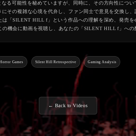
新たな章となる可能性を秘めていますが、同時に、その方向性に
ilent Hill」は、まさにその複雑な心境を代弁し、ファン同士で意
「SILENT HILL f」という作品への理解を深め、発
機会に動画を視聴し、あなたの「SILENT HILL f」へ
Horror Games
Silent Hill Retrospective
Gaming Analysis
← Back to Videos