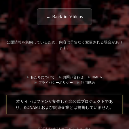
← Back to Videos
公開情報を集約しているため、内容は予告なく変更される場合があり
ます。
コミュ
お問い
ニティ
合わせ
私たちについて
お問い合わせ
DMCA
ハブ
プライバシーポリシー
利用規約
本サイトはファンが制作した非公式プロジェクトであ
り、KONAMI および関連企業とは提携していません。
© 2025 silenthill-f.net ファンコミュニティ